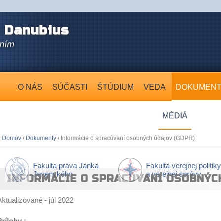
 Danubius
aním
O NÁS
SÚČASTI
ŠTÚDIUM
VEDA
DOKUMEN
MÉDIÁ
Domov
/
Dokumenty
/ Informácie o spracúvaní osobných údajov (GDPR)
Fakulta práva Janka
Fakulta verejnej politiky
Jesenského
a verejnej správy
INFORMÁCIE O SPRACÚVANÍ OSOBNÝCH
Aktualizované - júl 2022
Prílohy :