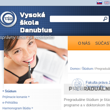
Vysoká
škola
Danubius
správny smer za vzdelaním
O NÁS
SÚČAS
Domov
/
Štúdium
/ Pregraduál
Fakulta práva 
Jesenského
PREGRADUÁLNE 
«
Štúdium
»
Prijímacie konanie
Pregraduálne štúdium je štú
e-Prihláška
programe a v doktorskom št
»
Harmonogram štúdia