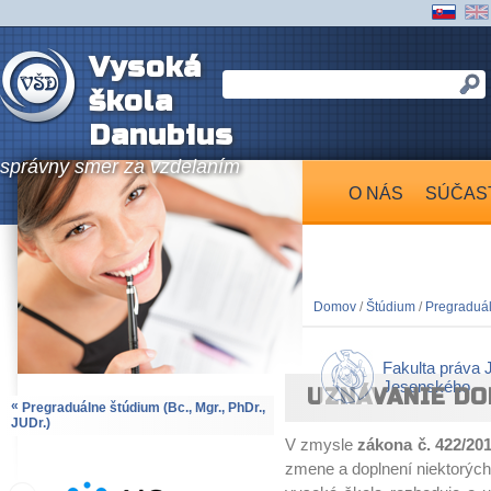
Vysoká
škola
Danubius
správny smer za vzdelaním
O NÁS
SÚČAS
Domov
/
Štúdium
/
Pregraduáln
Fakulta práva 
Jesenského
UZNÁVANIE DO
«
Pregraduálne štúdium (Bc., Mgr., PhDr.,
JUDr.)
V zmysle
zákona č. 422/201
zmene a doplnení niektorých