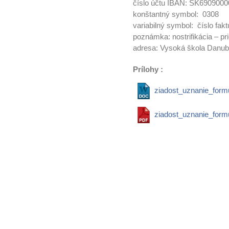
číslo účtu IBAN: SK690900
konštantný symbol: 0308
variabilný symbol: číslo fakt
poznámka: nostrifikácia – pr
adresa: Vysoká škola Danub
Prílohy :
ziadost_uznanie_form
ziadost_uznanie_formu