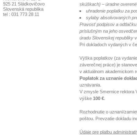
925 21 Sládkovičovo
skúškach) – úradne overené
Slovenská republika
uhradenie poplatku za po
tel : 031 773 28 11
sylaby absolvovaných pre
Pravosť podpisov a odtlačku
príslušným na jeho osvedčen
úradu Slovenskej republiky v
Pri dokladoch vydaných v če
Výška poplatkov (za vydanie
záverečnej práce) je stano
v aktuálnom akademickom 
Poplatok za uznanie dokla
uznávania.
V zmysle Smernice rektora V
výške
100 €
.
Rozhodnutie o uznaní/zamietn
poštou. Prevzatie dokladu i
Údaje pre platbu administrat