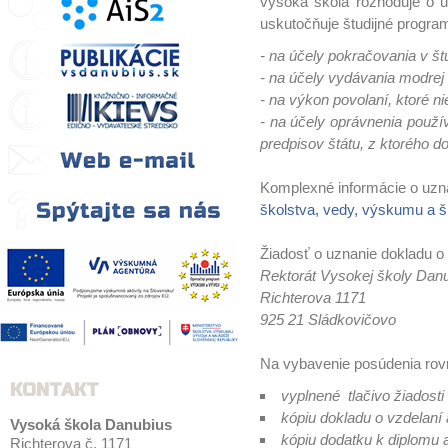
vysoká škola rozhoduje o 
uskutočňuje študijné progra
- na účely pokračovania v š
- na účely vydávania modrej 
- na výkon povolaní, ktoré n
- na účely oprávnenia použív
predpisov štátu, z ktorého 
Komplexné informácie o uzná
školstva, vedy, výskumu a š
Žiadosť o uznanie dokladu o
Rektorát Vysokej školy Dan
Richterova 1171
925 21 Sládkovičovo
Na vybavenie posúdenia rovno
KONTAKT
vyplnené tlačivo žiadosti
kópiu dokladu o vzdelaní
Vysoká škola Danubius
kópiu dodatku k diplomu
Richterova č. 1171