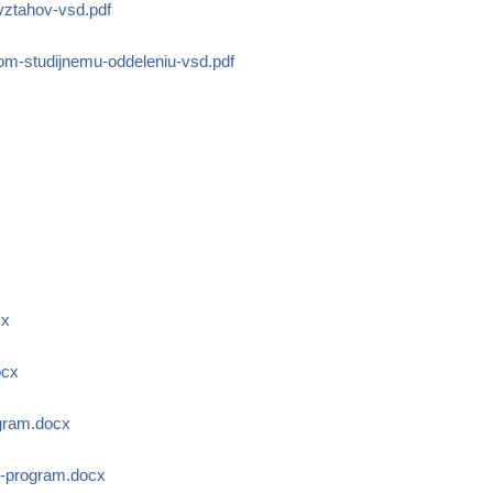
vztahov-vsd.pdf
om-studijnemu-oddeleniu-vsd.pdf
cx
ocx
ogram.docx
+-program.docx