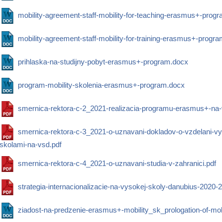
mobility-agreement-staff-mobility-for-teaching-erasmus+-prog
mobility-agreement-staff-mobility-for-training-erasmus+-progr
prihlaska-na-studijny-pobyt-erasmus+-program.docx
program-mobility-skolenia-erasmus+-program.docx
smernica-rektora-c-2_2021-realizacia-programu-erasmus+-na-
smernica-rektora-c-3_2021-o-uznavani-dokladov-o-vzdelani-
skolami-na-vsd.pdf
smernica-rektora-c-4_2021-o-uznavani-studia-v-zahranici.pdf
strategia-internacionalizacie-na-vysokej-skoly-danubius-2020-
ziadost-na-predzenie-erasmus+-mobility_sk_prologation-of-mob