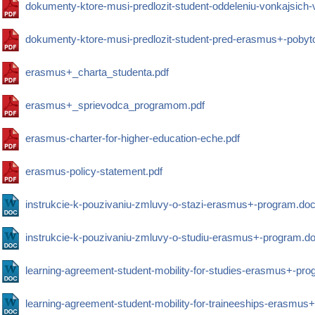
dokumenty-ktore-musi-predlozit-student-oddeleniu-vonkajsich-
dokumenty-ktore-musi-predlozit-student-pred-erasmus+-pobyt
erasmus+_charta_studenta.pdf
erasmus+_sprievodca_programom.pdf
erasmus-charter-for-higher-education-eche.pdf
erasmus-policy-statement.pdf
instrukcie-k-pouzivaniu-zmluvy-o-stazi-erasmus+-program.do
instrukcie-k-pouzivaniu-zmluvy-o-studiu-erasmus+-program.d
learning-agreement-student-mobility-for-studies-erasmus+-pr
learning-agreement-student-mobility-for-traineeships-erasmus