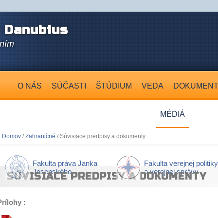
 Danubius
aním
O NÁS
SÚČASTI
ŠTÚDIUM
VEDA
DOKUMEN
MÉDIÁ
Domov
/
Zahraničné
/ Súvisiace predpisy a dokumenty
Fakulta práva Janka
Fakulta verejnej politiky
Jesenského
a verejnej správy
SÚVISIACE PREDPISY A DOKUMENTY
Prílohy :