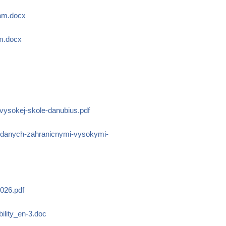
ram.docx
am.docx
vysokej-skole-danubius.pdf
vydanych-zahranicnymi-vysokymi-
2026.pdf
ility_en-3.doc