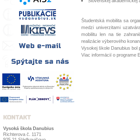
Slovenskej akademickej 
Študentská mobilita sa orga
medzi univerzitami uzatvára
mobilitu len na tie zahran
realizácie výberového konan
Vysokej škole Danubius bo
Viac informácií o programe
KONTAKT
Vysoká škola Danubius
Richterova č. 1171
925 21 Sládkovičovo