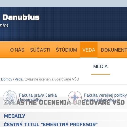
 Danubius
aním
O NÁS
SÚČASTI
ŠTÚDIUM
VEDA
DOKUMEN
MÉDIÁ
Domov
/
Veda
/ Zvláštne ocenenia udeľované VŠD
Fakulta práva Janka
Fakulta verejnej politiky
Jesenského
a verejnej správy
ZVLÁŠTNE OCENENIA UDEĽOVANÉ VŠD
MEDAILY
ČESTNÝ TITUL "EMERITNÝ PROFESOR"