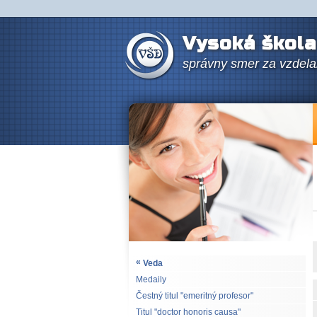
Vysoká škola
správny smer za vzdel
«
Veda
Medaily
Čestný titul "emeritný profesor"
Titul "doctor honoris causa"