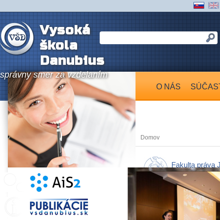
Vysoká
škola
Danubius
správny smer za vzdelaním
O NÁS
SÚČAS
Domov
Fakulta práva 
Jesenského