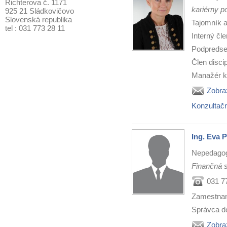
Richterova č. 1171
kariérny p
925 21 Sládkovičovo
Slovenská republika
Tajomník 
tel : 031 773 28 11
Interný čl
Podpredse
Člen discip
Manažér kv
Zobra
Konzultač
Ing. Eva 
Nepedago
Finančná s
031 7
Zamestnan
Správca d
Zobra