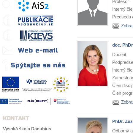
Profesor
Interný čl
Predseda 
Zobra
doc. PhDr
Docent
Podpredse
Interný čl
Zamestnan
Člen discip
Člen progr
Zobra
KONTAKT
PhDr. Zuz
Vysoká škola Danubius
Odborný as