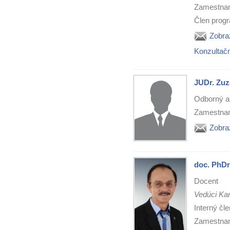
Zamestnan
Člen progr
Zobra
Konzultač
JUDr. Zuz
Odborný as
Zamestnan
Zobra
doc. PhDr
Docent
Vedúci Ka
Interný čl
Zamestnan