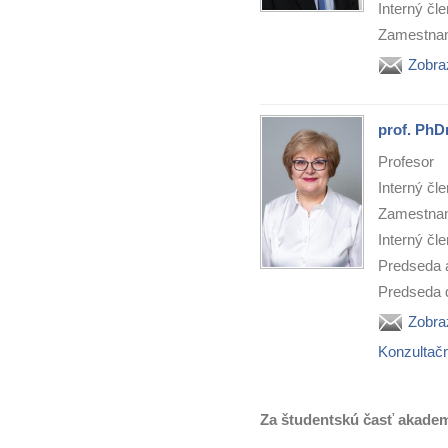
Interný čl
Zamestnan
Zobra
prof. PhD
Profesor
Interný čl
Zamestnan
Interný čl
Predseda 
Predseda d
Zobra
Konzultač
Za študentskú časť akadem