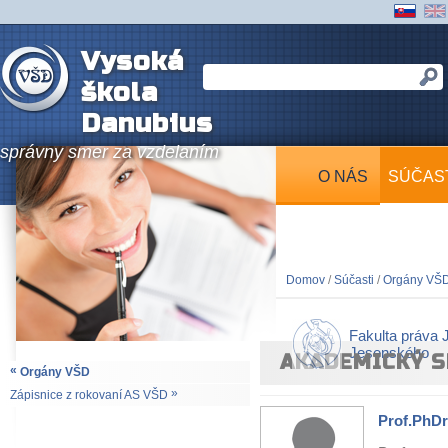
Vysoká
škola
Danubius
správny smer za vzdelaním
O NÁS
SÚČAS
Domov
/
Súčasti
/
Orgány VŠ
Fakulta práva 
Jesenského
AKADEMICKÝ S
«
Orgány VŠD
»
Zápisnice z rokovaní AS VŠD
Prof.PhDr