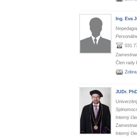
Ing. Eva 
Nepedago
Personálne
031 7
Zamestnan
Člen rady 
Zobra
JUDr. PhD
Univerzitn
Splnomocn
Interný čl
Zamestnan
Interný čl