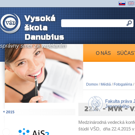
Vysoká
škola
Danubius
správny smer za vzdelaním
O NÁS
SÚČAS
Domov
/
Médiá
/
Fotogaléria
/
Fakulta práva 
Jesenského
22.4. - MVK -
«
2015
Medzinárodná vedecká konfere
štúdií VŠD, dňa 22.4.2015 