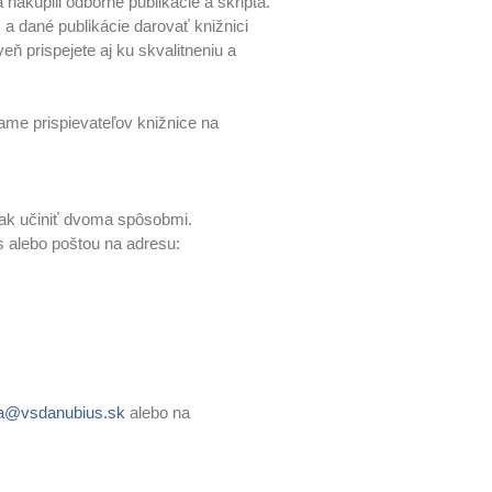
nakúpili odborné publikácie a skriptá.
c a dané publikácie darovať knižnici
 prispejete aj ku skvalitneniu a
me prispievateľov knižnice na
 tak učiniť dvoma spôsobmi.
 alebo poštou na adresu:
ca@vsdanubius.sk
alebo na