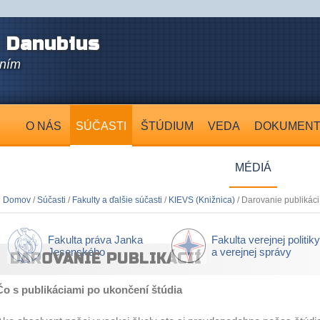
 Danubius
aním
O NÁS
SÚČASTI
ŠTÚDIUM
VEDA
DOKUMEN
MÉDIÁ
Domov
/
Súčasti
/
Fakulty a ďalšie súčasti
/
KIEVS (Knižnica)
/ Darovanie publikáci
Fakulta práva Janka
Fakulta verejnej politiky
Jesenského
a verejnej správy
DAROVANIE PUBLIKÁCIÍ
Čo s publikáciami po ukončení štúdia