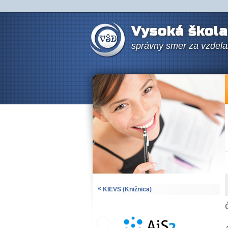
Vysoká škola
správny smer za vzdel
«
KIEVS (Knižnica)