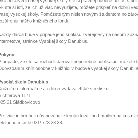
Ako absolvent našej vysokej školy ste si pravdepodobne počas štúdia 
Ak ste si istí, že ich už viac nevyužijete, môžete prispieť na dobrú ve
Vašej vysokej školy. Pomôžete tým nielen novým študentom no zároveň
rozšíreniu nášho knižničného fondu.
Každý darca bude v prípade jeho súhlasu zverejnený na našom zozna
internetovej stránke Vysokej školy Danubius.
Pokyny:
V prípade, že ste sa rozhodli darovať nepotrebné publikácie, môžete
Odovzdaním kníh osobne v knižnici v budove vysokej školy Danubius
Vysoká škola Danubius
Knižnično-informačne a edično-vydavateľské stredisko
Richterova 1171
925 21 Sládkovičovo
Pre viac informácií nás neváhajte kontaktovať buď mailom na
knizni
telefónnom čísle 031/ 773 28 38.