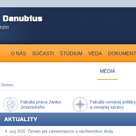
 Danubius
aním
O NÁS
SÚČASTI
ŠTÚDIUM
VEDA
DOKUMEN
MÉDIÁ
Domov
Fakulta práva Janka
Fakulta verejnej politiky
Jesenského
a verejnej správy
AKTUALITY
4. aug 2026
Oznam pre zamestnancov a návštevníkov školy