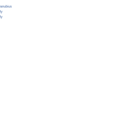
Danubius
ly
ly